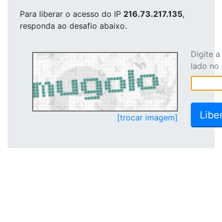
Para liberar o acesso
do IP
216.73.217.135
,
responda ao desafio abaixo.
Digite 
lado no
[trocar imagem]